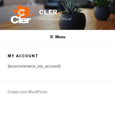
Saltar
para
CLER
o
Comunicação Visual
conteúdo
Menu
MY ACCOUNT
[woocommerce_my_account]
Criado com WordPress